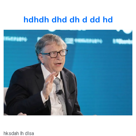
hdhdh dhd dh d dd hd
hksdah lh dlsa