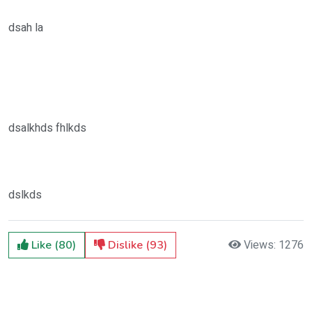
dsah la
dsalkhds fhlkds
dslkds
Views: 1276
Like (80)
Dislike (93)